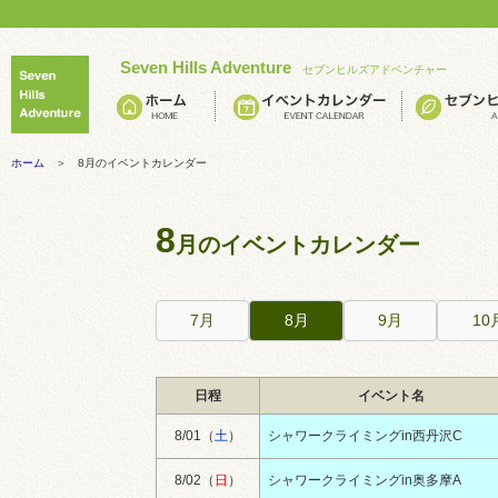
Seven Hills Adventure
セブンヒルズアドベンチャー
ホーム
＞ 8月のイベントカレンダー
8
月のイベントカレンダー
7月
8月
9月
10
日程
イベント名
8/01（
土
）
シャワークライミングin西丹沢C
8/02（
日
）
シャワークライミングin奥多摩A